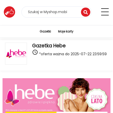
1 / 22
Gazetki
Moje karty
Gazetka Hebe
access_time
*oferta ważna do 2025-07-22 23:59:59